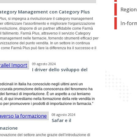
Region
 Category Management con Category Plus
 Plus, si impegna a rivoluzionare il category management
In-for
per ottimizzare l'assortimento e migliorare l'organizzazione
 evoluzione, disporre di un partner affidabile come Farmà
il fallimento. Farmà Plus, attraverso il servizio Category
y management nelle farmacie, fornendo strumenti efficaci per
ganizzazione del punto vendita. In un settore in continua
e come Farmà Plus può fare la differenza tra il successo e il
09 agosto 2024
I driver dello sviluppo del
edicinali in Italia ha conosciuto negli ultimi anni un
ù accurata promozione della conoscenza del fenomeno ha
i dei farmaci di importazione. È un aspetto a cui teniamo
d, di qui investiamo nella formazione della rete vendita in
to
per promuovere i prodotti di importazione in farmacia.”
08 agosto 2024
Safar e il
rmazione
novazione del settore anche grazie dell’introduzione di